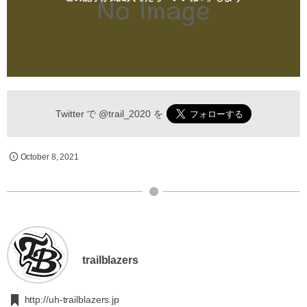
Twitter で
@trail_2020
を
October
8
,
2021
trailblazers
http://uh-trailblazers.jp