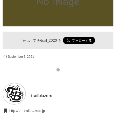
Twitter で
@trail_2020
を
September
3
,
2021
trailblazers
http://uh-trailblazers.jp