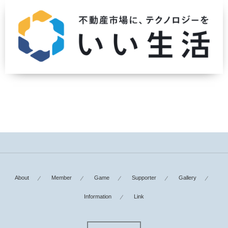
About
Member
Game
Supporter
Gallery
Information
Link