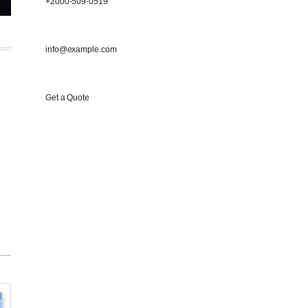
+2000-509-0519
info@example.com
Get a Quote