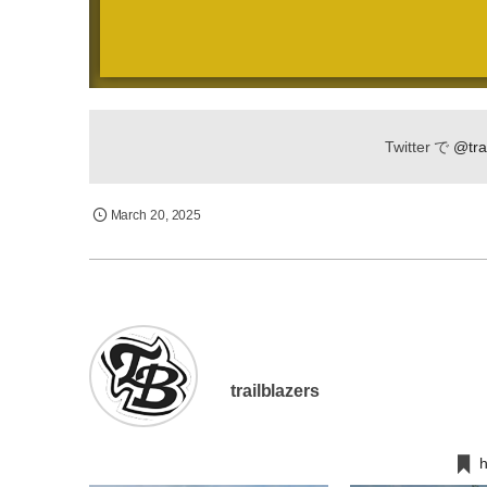
Twitter で
@tra
March
20
,
2025
trailblazers
h