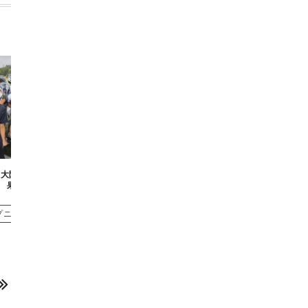
日 大阪公立大学戦試合結
果
プニュース