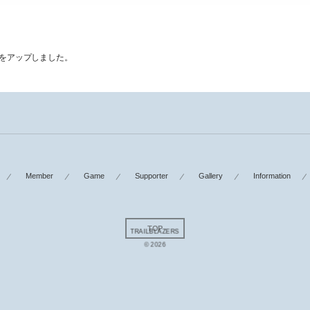
程をアップしました。
Member
Game
Supporter
Gallery
Information
TOP
TRAILBLAZERS
© 2026