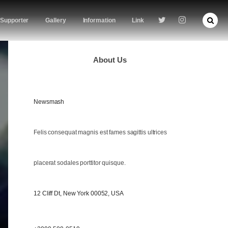
Supporter
Gallery
Information
Link
About Us
Newsmash
Felis consequat magnis est fames sagittis ultrices
placerat sodales porttitor quisque.
12 Cliff Dt, New York 00052, USA