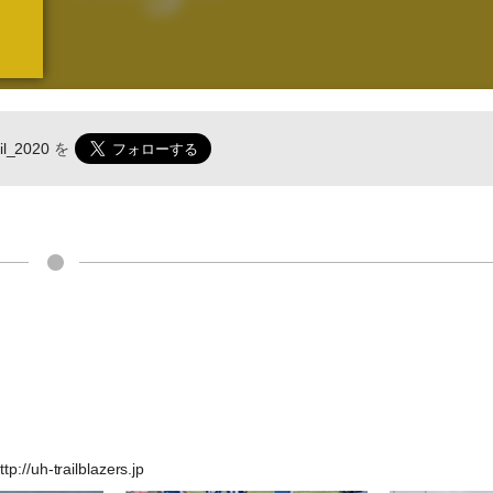
il_2020
を
ttp://uh-trailblazers.jp