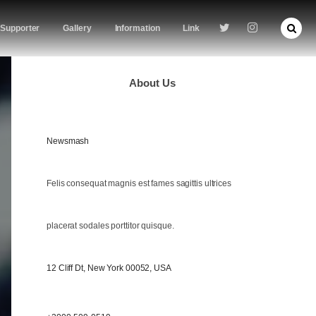
Supporter
Gallery
Information
Link
About Us
Newsmash
Felis consequat magnis est fames sagittis ultrices
placerat sodales porttitor quisque.
12 Cliff Dt, New York 00052, USA