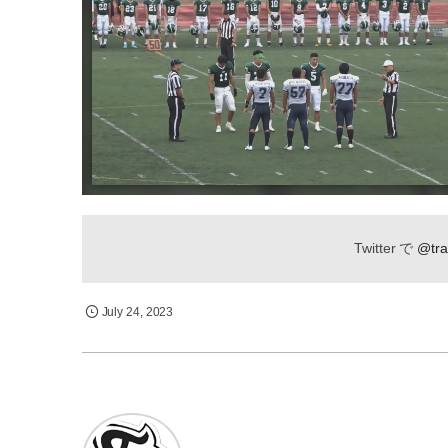
Twitter で
@tra
July
24
,
2023